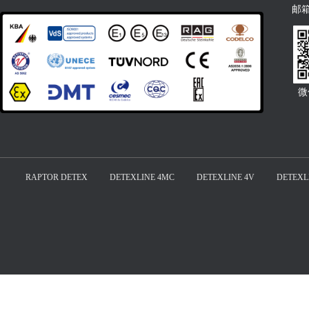
邮
微
RAPTOR DETEX
DETEXLINE 4MC
DETEXLINE 4V
DETEXL