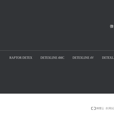
微
RAPTOR DETEX
DETEXLINE 4MC
DETEXLINE 4V
DETEXL
本网站