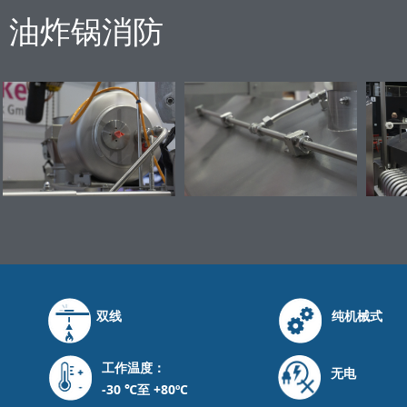
油炸锅消防
双线
纯机械式
工作温度：
无电
-30 ℃至 +80ºC