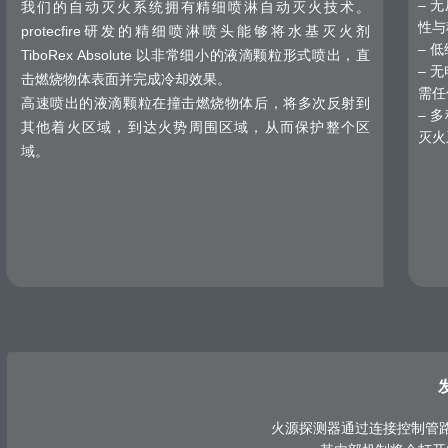
– 
我们的自动灭火系统拥有精细喷淋自动灭火技术。
性与
protecfire研发的精细喷淋喷头能够将水基灭火剂
– 
TiboRex Absolute 以非常细小的液滴颗粒形式喷出，直
– 无
击燃烧物体表面并完成冷却效果。
需任
高速喷出的液滴颗粒在撞击燃烧物体后，将多次反射到
– 
其他着火区域，到达火势周围区域，从而保护整个区
灭火
域。
火源探测器通过连接控制管路和